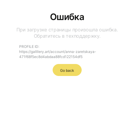
Ошибка
При загрузке страницы произошла ошибка.
Обратитесь в техподдержку.
PROFILE ID:
https://gallllery.art/account/anna-zaretskaya-
471f68f5ec8d4abdaa88fcd122154df5
Go back