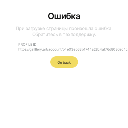
Ошибка
При загрузке страницы произошла ошибка.
Обратитесь в техподдержку.
PROFILE ID:
https://gallllery.art/account/b4e03eb63b1744a28c4af76d808dec4c
Go back