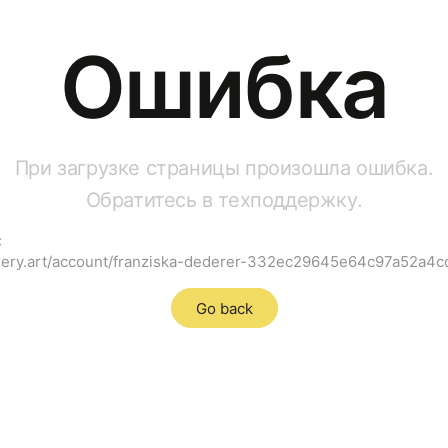
Ошибка
При загрузке страницы произошла ошибка.
Обратитесь в техподдержку.
:
llllery.art/account/franziska-dederer-332ec29645e64c97a52a4
Go back