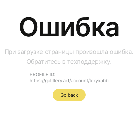
Ошибка
При загрузке страницы произошла ошибка.
Обратитесь в техподдержку.
PROFILE ID:
https://gallllery.art/account/leryxabb
Go back