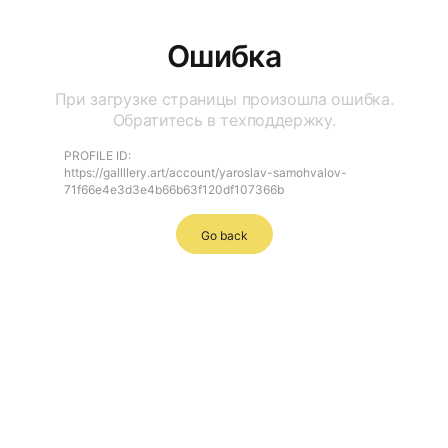
Ошибка
При загрузке страницы произошла ошибка.
Обратитесь в техподдержку.
PROFILE ID:
https://gallllery.art/account/yaroslav-samohvalov-
71f66e4e3d3e4b66b63f120df107366b
Go back