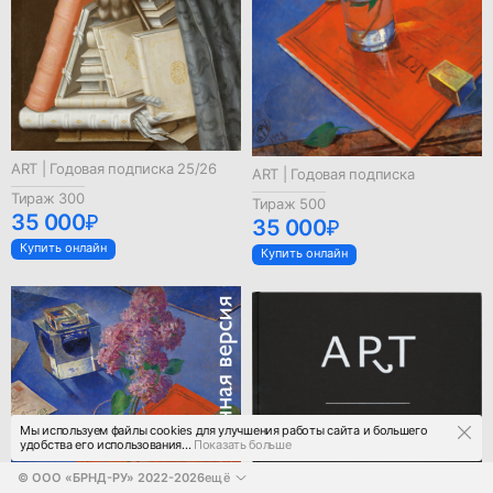
ART | Годовая подписка 25/26
ART | Годовая подписка
Тираж 300
Тираж 500
35 000
35 000
Купить онлайн
Купить онлайн
Мы используем файлы cookies для улучшения работы сайта и большего
удобства его использования...
Показать больше
© 
ООО «БРНД-РУ»
2022-2026
ещё