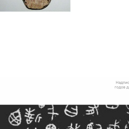
Надпис
годов д