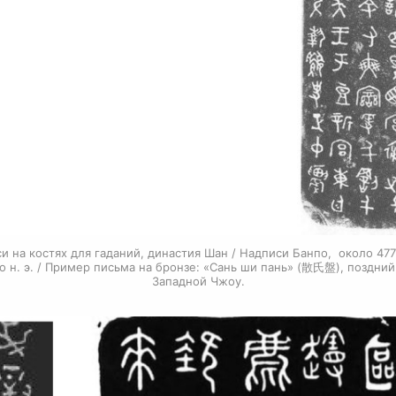
и на костях для гаданий, династия Шан / Надписи Банпо, около 47
о н. э. / Пример письма на бронзе: «Сань ши пань» (散氏盤), поздни
Западной Чжоу.