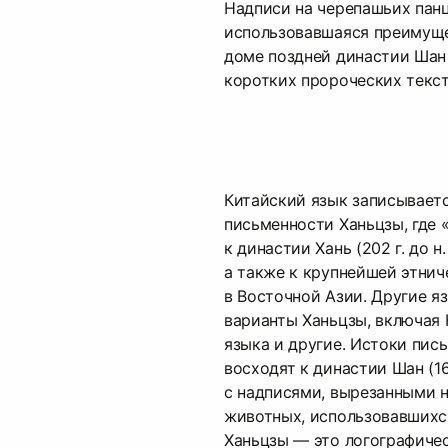
Надписи на черепашьих панц
использовавшаяся преимуще
доме поздней династии Шан 
коротких пророческих текст
Китайский язык записывает
письменности Ханьцзы, где 
к династии Хань (202 г. до н. э
а также к крупнейшей этнич
в Восточной Азии. Другие я
варианты Ханьцзы, включая 
языка и другие. Истоки пис
восходят к династии Шан (160
с надписями, вырезанными н
животных, использовавшихся
Ханьцзы — это логографичес