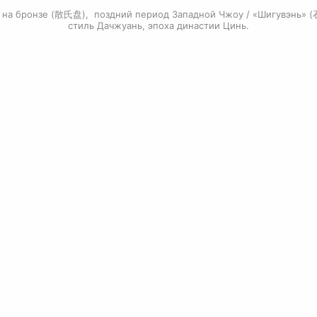
 на бронзе (散氏盘), поздний период Западной Чжоу / «Шигувэнь»
стиль Дачжуань, эпоха династии Цинь.