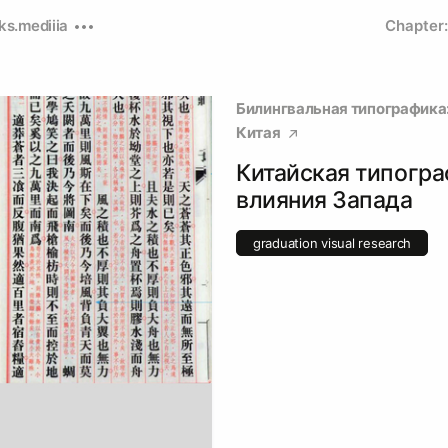
ks.mediiia
Chapter:
Билингвальная типографика:
Китая
Китайская типогра
влияния Запада
graduation visual research