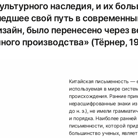
ультурного наследия, и их бол
шедшее свой путь в современны
изайн, было перенесено через в
ого производства» (Тёрнер, 19
Китайская письменность — 
используемая в мире систе
происхождения. Ранние прим
нерасшифрованные знаки из 
до н. э.), не имели граммат
и порядка. Наиболее ранне
письменности, которой при
большинство ученых, являе