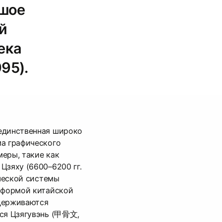
ьшое
й
ека
95).
единственная широко
ма графического
еры, такие как
Цзяху (6600–6200 гг.
ической системы
й формой китайской
держиваются
тся Цзягувэнь (甲骨文,