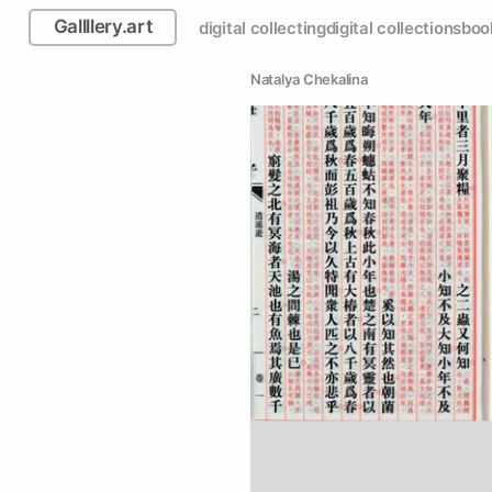
Gallllery.art
digital collecting
digital collections
boo
Natalya Chekalina