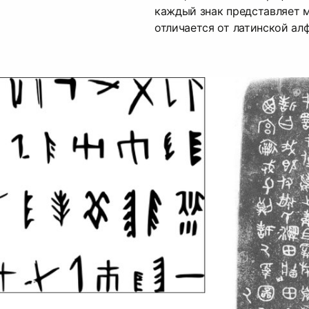
каждый знак представляет м
отличается от латинской ал