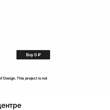
Buy
0
₽
f Design. This project is not
центре