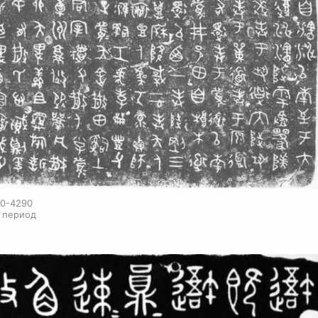
70-4290
й период