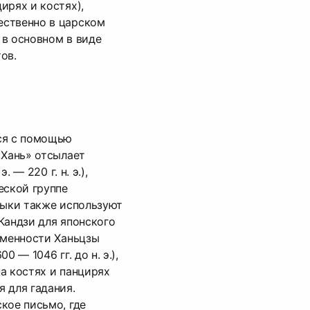
ирях и костях),
ственно в царском
в основном в виде
ов.
ся с помощью
«Хань» отсылает
. — 220 г. н. э.),
еской группе
зыки также используют
Кандзи для японского
ьменности Ханьцзы
0 — 1046 гг. до н. э.),
а костях и панцирях
 для гадания.
кое письмо, где