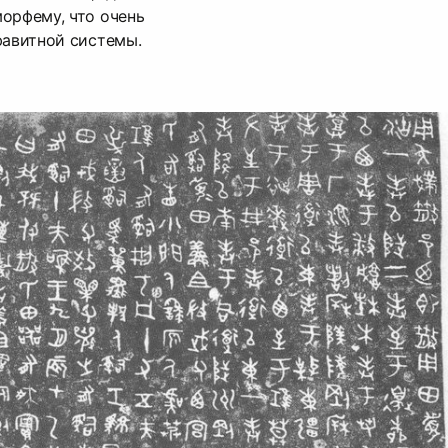
орфему, что очень
фавитной системы.