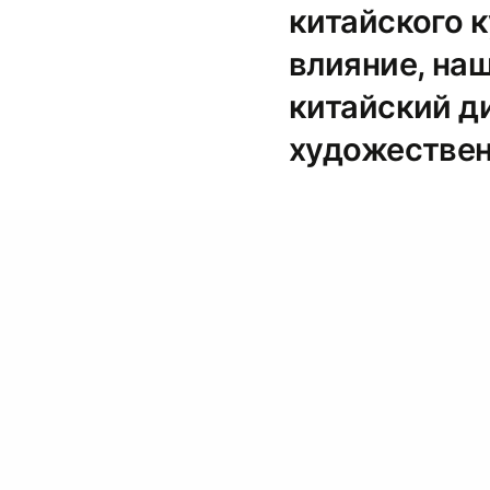
китайского к
влияние, на
китайский д
художественн