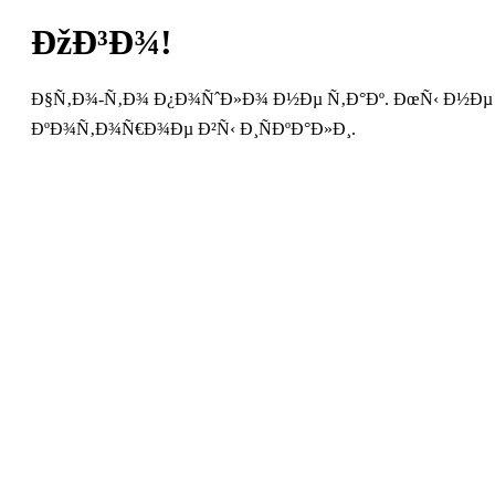
ÐžÐ³Ð¾!
Ð§Ñ‚Ð¾-Ñ‚Ð¾ Ð¿Ð¾ÑˆÐ»Ð¾ Ð½Ðµ Ñ‚Ð°Ðº. ÐœÑ‹ Ð½Ðµ
ÐºÐ¾Ñ‚Ð¾Ñ€Ð¾Ðµ Ð²Ñ‹ Ð¸ÑÐºÐ°Ð»Ð¸.