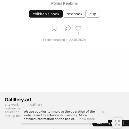
Polina Repkina
children's book
textbook
cup
3
Project created at
22.01.2024
Gallllery.art
artz work
gallllery
fashion deziiign
kiiids.art
We use cookies to improve the operation of the
education
website and to enhance its usability. More
startup incubator
detailed information on the use of...
Show more
made by mediiia |