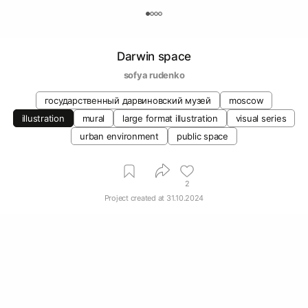
0
Darwin space
sofya rudenko
государственный дарвиновский музей
moscow
illustration
mural
large format illustration
visual series
urban environment
public space
2
Project created at
31.10.2024