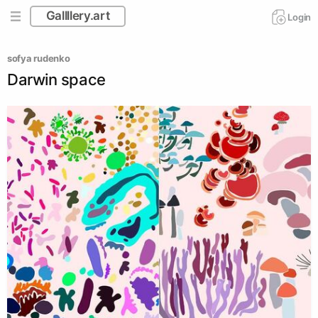
Gallllery.art
Login
sofya rudenko
Darwin space