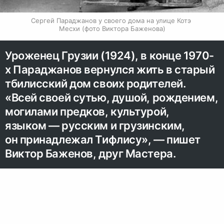
Сергей Параджанов у своего дома на улице Котэ 
Месхи (фото Виктора Баженова)
Уроженец Грузии (1924), в конце 1970-
х Параджанов вернулся жить в старый
тбилисский дом своих родителей.
«Всей своей сутью, душой, рождением,
могилами предков, культурой,
языком — русским и грузинским,
он принадлежал Тифлису», — пишет
Виктор Баженов, друг Мастера.