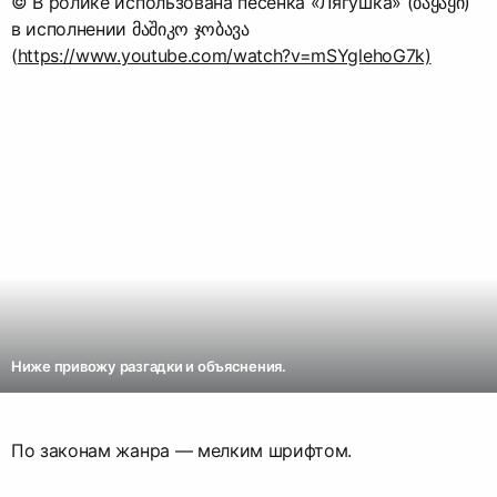
© В ролике использована песенка «Лягушка» (ბაყაყი)
в исполнении მაშიკო ჯობავა
(
https://www.youtube.com/watch?v=mSYglehoG7k)
Ниже привожу разгадки и объяснения.
По законам жанра — мелким шрифтом.