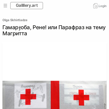
Gallllery.art
Login
Olga Skhirtladze
Гамарჯоба, Рене! или Парафраз на тему
Магритта