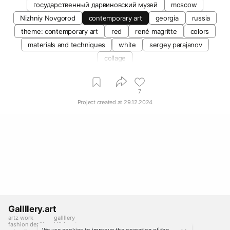
государственный дарвиновский музей
moscow
Nizhniy Novgorod
contemporary art
georgia
russia
theme: contemporary art
red
rené magritte
colors
materials and techniques
white
sergey parajanov
collage
7
Project created at
29.12.2024
Gallllery.art
artz work
gallllery
fashion deziiign
kiiids.art