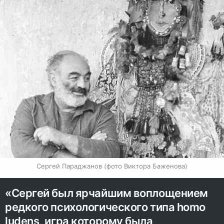
Сергей Параджанов (фото Виктора Баженова)
«Сергей был ярчайшим воплощением
редкого психологического типа homo
ludens, игра которому была