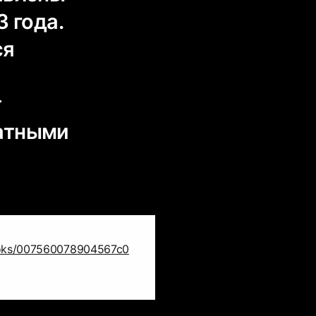
 года.
ся
т
ратными
ooks/007560078904567c0