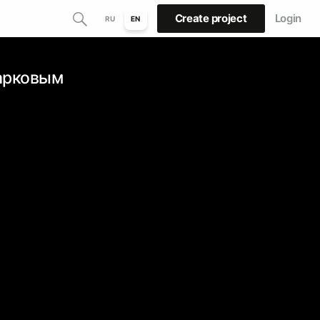
Create project
Login
RU
EN
арковым