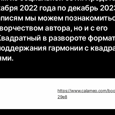
абря 2022 года по декабрь 2023
аписям мы можем познакомить
творчеством автора, но и с его
Квадратный в развороте форма
поддержания гармонии с квад
ями.
https://www.calameo.com/b
29e8