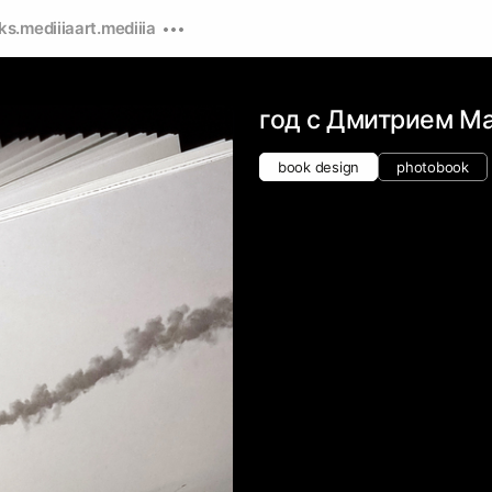
ks.mediiia
art.mediiia
год с Дмитрием М
book design
photobook