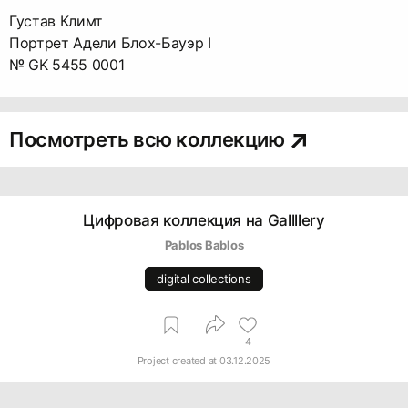
Густав Климт
Портрет Адели Блох-Бауэр I
№ GK 5455 0001
Посмотреть всю коллекцию
Цифровая коллекция на Gallllery
Pablos Bablos
digital collections
4
Project created at
03.12.2025