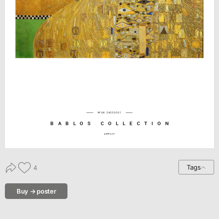
№GK 54550001
BABLOS COLLECTION
gallllery.art
Tags
4
Buy → poster