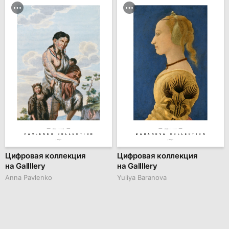
№IW 27310001
№AB 31830002
PAVLENKO COLLECTION
BARANOVA COLLECTION
gallllery.art
gallllery.art
Цифровая коллекция
Цифровая коллекция
на Gallllery
на Gallllery
Anna Pavlenko
Yuliya Baranova