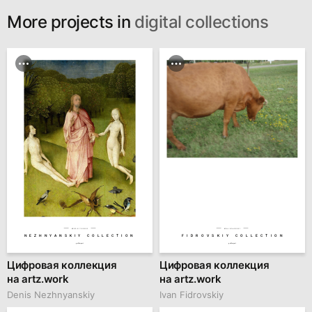
More projects in
digital collections
№ED 51130002
№AL 82630001
NEZHNYANSKIY COLLECTION
FIDROVSKIY COLLECTION
gallllery.art
gallllery.art
Цифровая коллекция
Цифровая коллекция
на artz.work
на artz.work
Denis Nezhnyanskiy
Ivan Fidrovskiy