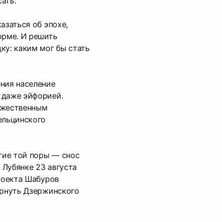
ать.
азаться об эпохе,
орме. И решить
ку: каким мог бы стать
ния население
 даже эйфорией.
ожественным
ельцинского
ие той поры — снос
Лубянке 23 августа
проекта Шабуров
ернуть Дзержинского