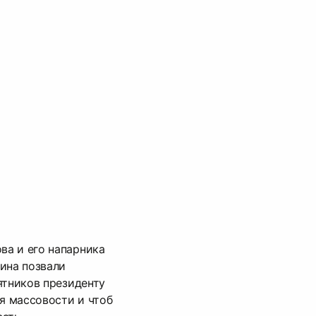
а и его напарника
ина позвали
ятников президенту
ля массовости и чтоб