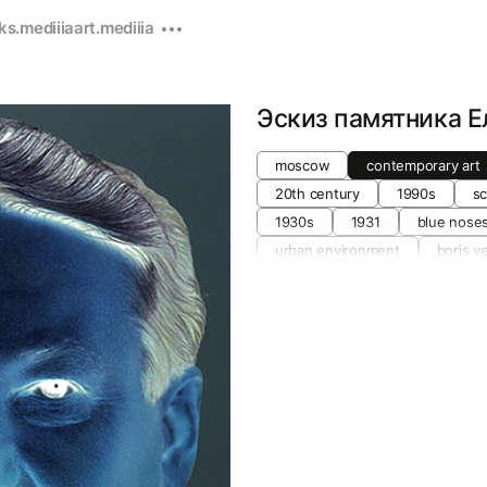
ks.mediiia
art.mediiia
Эскиз памятника Е
moscow
contemporary art
20th century
1990s
sc
1930s
1931
blue nose
urban environment
boris ye
landscape architecture
1st