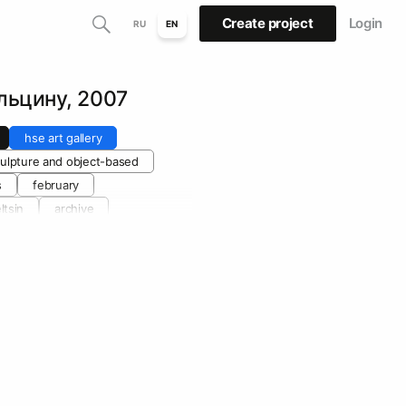
Create project
Login
RU
EN
льцину, 2007
hse art gallery
ulpture and object-based
s
february
ltsin
archive
 february
vyacheslav mizin