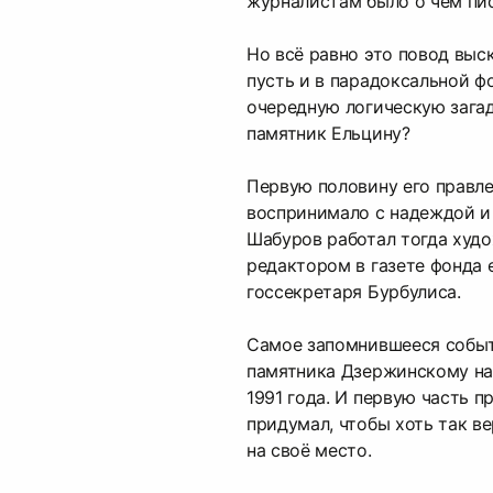
журналистам было о чём пис
Но всё равно это повод выск
пусть и в парадоксальной ф
очередную логическую загад
памятник Ельцину?
Первую половину его правле
воспринимало с надеждой и
Шабуров работал тогда худ
редактором в газете фонда 
госсекретаря Бурбулиса.
Самое запомнившееся событ
памятника Дзержинскому на 
1991 года. И первую часть 
придумал, чтобы хоть так в
на своё место.