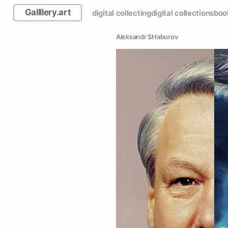
Gallllery.art
digital collecting
digital collections
boo
Аleksandr SHaburov