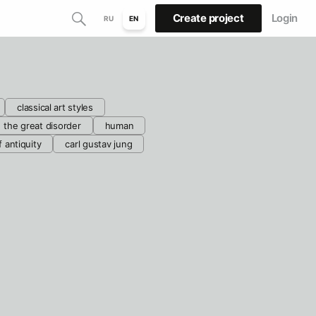
Create project
Login
RU
EN
classical art styles
the great disorder
human
f antiquity
carl gustav jung