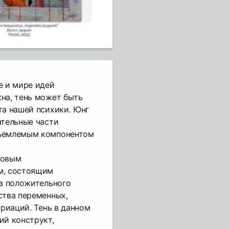
е и мире идей
на, тень может быть
та нашей психики. Юнг
ательные части
тъемлемым компонентом
новым
м, состоящим
из положительного
ства переменных,
ариаций. Тень в данном
ий конструкт,