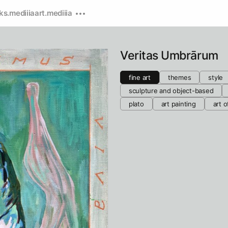
ks.mediiia
art.mediiia
Veritas Umbrārum
fine art
themes
style
sculpture and object-based
plato
art painting
art o