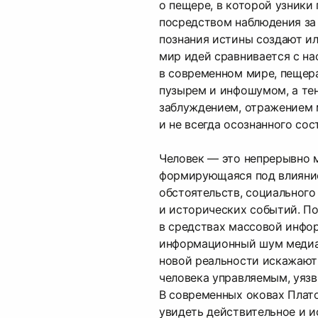
о пещере, в которой узники
посредством наблюдения за
познания истины создают и
мир идей сравнивается с н
в современном мире, пеще
пузырем и инфошумом, а те
заблуждением, отражением
и не всегда осознанного сос
Человек — это непрерывно 
формирующаяся под влияни
обстоятельств, социального
и исторических событий. П
в средствах массовой инфо
информационный шум медиа
новой реальности искажают
человека управляемым, уяз
В современных оковах Плат
увидеть действительное и и