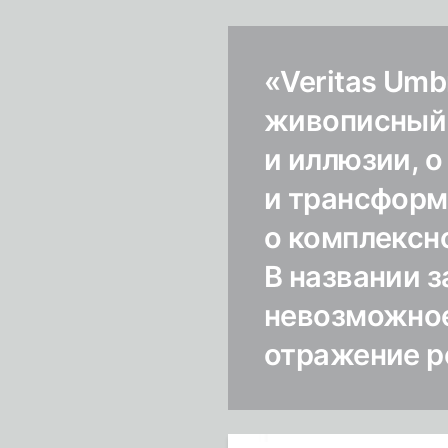
«Veritas Umb
живописный 
и иллюзии, 
и трансформа
о комплексн
В названии 
невозможное
отражение р