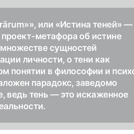
rārum»», или «Истина теней» —
проект-метафора об истине
о множестве сущностей
ции личности, о тени как
ом понятии в философии и псих
заложен парадокс, заведомо
, ведь тень — это искаженное
еальности.