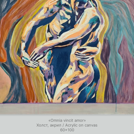
«Omnia vincit amor»
Холст, акрил / Acrylic on canvas
60×100