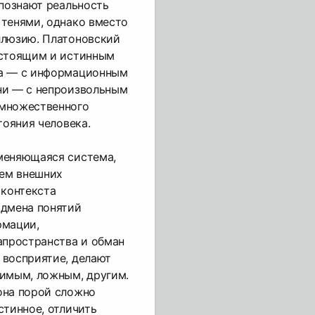
 познают реальность
 тенями, однако вместо
ллюзию. Платоновский
астоящим и истинным
ра — с информационным
ни — с непроизвольным
 множественного
тояния человека.
меняющаяся система,
ем внешних
 контекста
одмена понятий
рмации,
пространства и обман
 восприятие, делают
вимым, ложным, другим.
она порой сложно
стинное, отличить