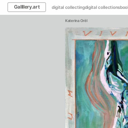
Gallllery.art
digital collecting
digital collections
boo
Katerina Orёl