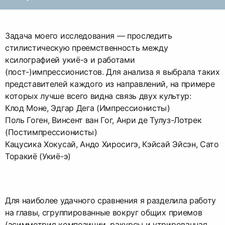
Задача моего исследования — проследить
стилистическую преемственность между
ксилографией укиё-э и работами
(пост-)импрессионистов. Для анализа я выбрала таких
представителей каждого из направлений, на примере
которых лучше всего видна связь двух культур:
Клод Моне, Эдгар Дега (Импрессионисты)
Поль Гоген, Винсент ван Гог, Анри де Тулуз-Лотрек
(Постимпрессионисты)
Кацусика Хокусай, Андо Хиросигэ, Кэйсай Эйсэн, Сато
Торакиё (Укиё-э)
Для наиболее удачного сравнения я разделила работу
на главы, сгруппированные вокруг общих приемов
(асимметрия композиции, ракурсы и утрированная