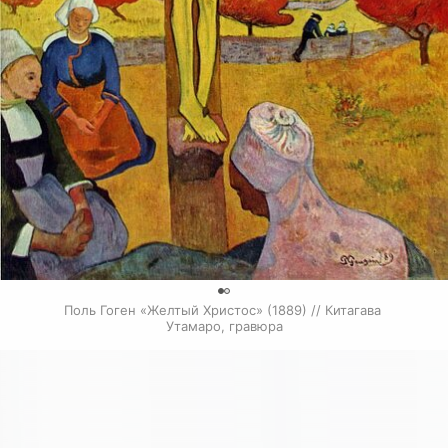
0
Поль Гоген «Желтый Христос» (1889) // Китагава 
Утамаро, гравюра