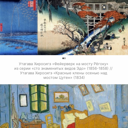
0
Утагава Хиросигэ «Фейерверк на мосту Рёгоку» 
из серии «сто знаменитых видов Эдо» (1856-1858) // 
Утагава Хиросигэ «Красные клены осенью над 
мостом Цутен» (1834)