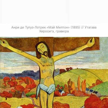
Анри де Тулуз-Лотрек «Мэй Милтон» (1895) // Утагава 
Хиросигэ, гравюра