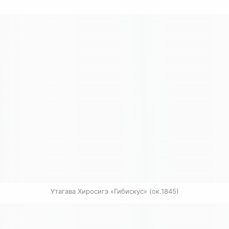
Утагава Хиросигэ «Гибискус» (ок.1845)