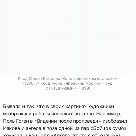
Клод Моне «Камилла Моне в японском костюме» 
(1876) // Клод Моне «Японский мостик (Пруд 
с кувшинками)» (1899)
Бывало и так, что в своих картинах художники
изображали работы японских авторов. Например,
Поль Гоген в «Видении после проповеди» изобразил
Иакова и ангела в позе одной из пар «Бойцов сумо»
Хокусая, а Ван Гог в «Автопортрете с отрезанным