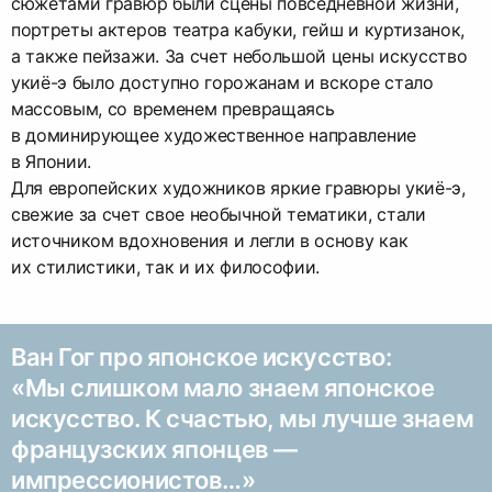
сюжетами гравюр были сцены повседневной жизни,
портреты актеров театра кабуки, гейш и куртизанок,
а также пейзажи. За счет небольшой цены искусство
укиё-э было доступно горожанам и вскоре стало
массовым, со временем превращаясь
в доминирующее художественное направление
в Японии.
Для европейских художников яркие гравюры укиё-э,
свежие за счет свое необычной тематики, стали
источником вдохновения и легли в основу как
их стилистики, так и их философии.
Ван Гог про японское искусство:
«Мы слишком мало знаем японское
искусство. К счастью, мы лучше знаем
французских японцев —
импрессионистов…»