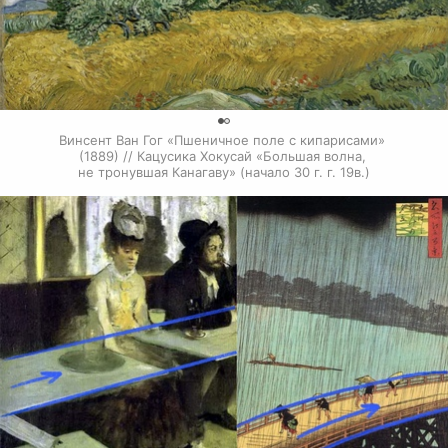
0
Винсент Ван Гог «Пшеничное поле с кипарисами» 
(1889) // Кацусика Хокусай «Большая волна, 
не тронувшая Канагаву» (начало 30 г. г. 19в.)