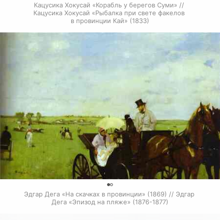
Кацусика Хокусай «Корабль у берегов Суми» // 
Кацусика Хокусай «Рыбалка при свете факелов 
в провинции Кай» (1833)
0
Эдгар Дега «На скачках в провинции» (1869) // Эдгар 
Дега «Эпизод на пляже» (1876-1877)