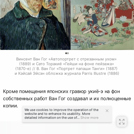
0
Винсент Ван Гог «Автопортрет с отрезанным ухом» 
(1889) и Сато Торакиё «Гейши на фоне пейзажа» 
(1870-е) // В. Ван Гог «Портрет папаши Танги» (1887) 
и Кэйсай Эйсэн обложка журнала Parris Illustre (1886)
Кроме помещения японских гравюр укиё-э на фон
собственных работ Ван Гог создавал и их полноценные
копии.
We use cookies to improve the operation of the
website and to enhance its usability. More
detailed information on the use of...
Show more