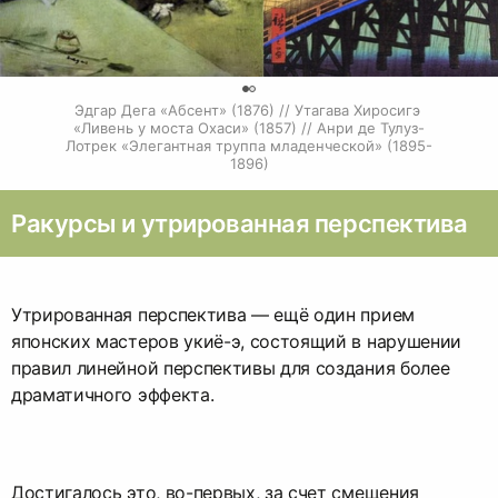
0
Эдгар Дега «Абсент» (1876) // Утагава Хиросигэ 
«Ливень у моста Охаси» (1857) // Анри де Тулуз-
Лотрек «Элегантная труппа младенческой» (1895-
1896)
Ракурсы и утрированная перспектива
Утрированная перспектива — ещё один прием
японских мастеров укиё-э, состоящий в нарушении
правил линейной перспективы для создания более
драматичного эффекта.
Достигалось это, во-первых, за счет смещения