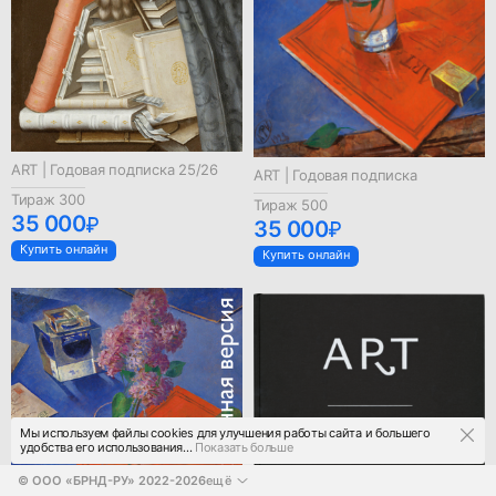
ART | Годовая подписка 25/26
ART | Годовая подписка
Тираж 300
Тираж 500
35 000
35 000
Купить онлайн
Купить онлайн
Мы используем файлы cookies для улучшения работы сайта и большего
удобства его использования...
Показать больше
© 
ООО «БРНД-РУ»
2022-2026
ещё