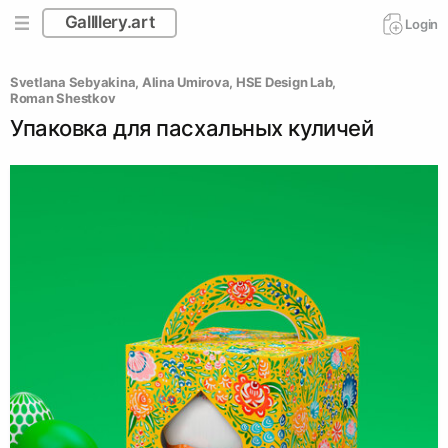
Gallllery.art
Login
Svetlana Sebyakina
, 
Alina Umirova
, 
HSE Design Lab
, 
Roman Shestkov
Упаковка для пасхальных куличей