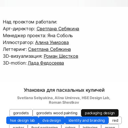
Над проектом работали:
Арт-директор:
Светлана Себякина
Менеджер проекта: Яна Соболь
Иллюстратор:
Алина Умирова
Леттеринг:
Светлана Себякина
3D-визуализация:
Роман Шестков
3D-motion:
Лада Федосеева
Упаковка для пасхальных куличей
Svetlana Sebyakina
, 
Alina Umirova
, 
HSE Design Lab
, 
Roman Shestkov
gorodets
gorodets wood painting
packaging design
hse design lab
dva design
identity and branding
red
easter
food packaging
colors
lettering
green